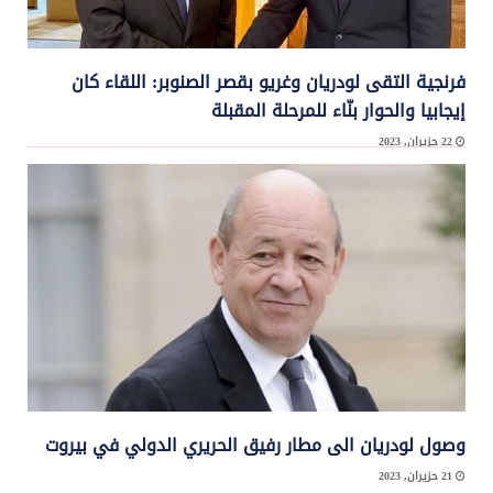
فرنجية التقى لودريان وغريو بقصر الصنوبر: اللقاء كان
إيجابيا والحوار بنّاء للمرحلة المقبلة
22 حزيران, 2023
لبَّى رئيس تيار “المردة” سليمان فرنجية، دعوة المبعوث الخاص للرئيس الفرنسي ووزير ...
وصول لودريان الى مطار رفيق الحريري الدولي في بيروت
21 حزيران, 2023