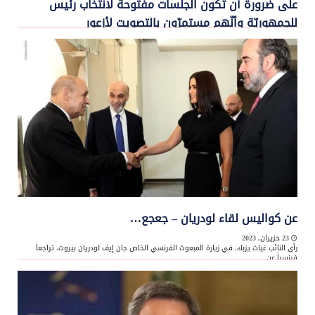
على ضرورة أن تكون الجلسات مفتوحة لانتخاب رئيس
للجمهوريّة وأنّهم مستمرّون بالتصويت لأزعور
23 حزيران, 2023
عن كواليس لقاء لودريان – جعجع…
23 حزيران, 2023
رأى النائب غياث يزبك، في زيارة المبعوث الفرنسي الخاص جان إيف لودريان بيروت، تراجعاً
فرنسياً عن ...