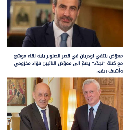
معوّض يلتقي لودريان في قصر الصنوبر يليه لقاء موسّع
مع كتلة “تجدّد” يضمّ الى معوّض النائبين فؤاد مخزومي
وأشرف ريفي
23 حزيران, 2023