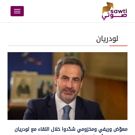
Toggle
navigation
لودريان
معوّض وريفي ومخزومي شدّدوا خلال اللقاء مع لودريان