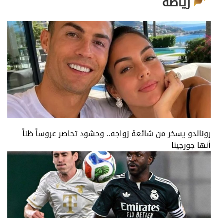
رياضة
رونالدو يسخر من شائعة زواجه.. وحشود تحاصر عروساً ظناً
أنها جورجينا