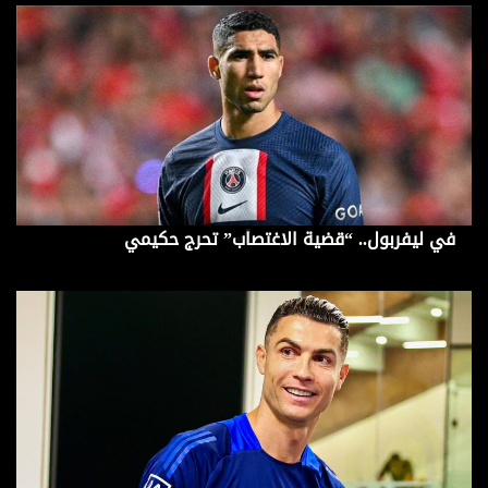
في ليفربول.. “قضية الاغتصاب” تحرج حكيمي