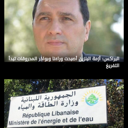
البراكس: أزمة البنزين أصبحت وراءَنا وبواخر المحروقات تبدأ
التفريغ