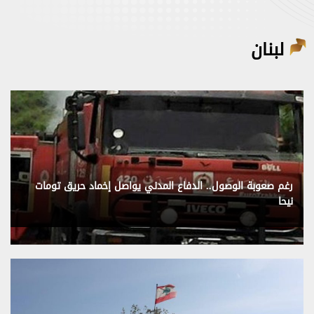
لبنان
رغم صعوبة الوصول.. الدفاع المدني يواصل إخماد حريق تومات
نيحا