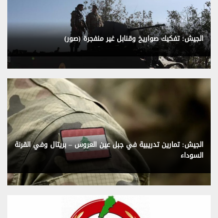
الجيش: تفكيك صواريخ وقنابل غير منفجرة (صور)
الجيش: تمارين تدريبية في جبل عين العروس – بريتال وفي القرنة
السوداء