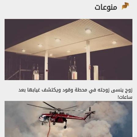
منوعات
زوج ينسى زوجته في محطة وقود ويكتشف غيابها بعد
ساعات!