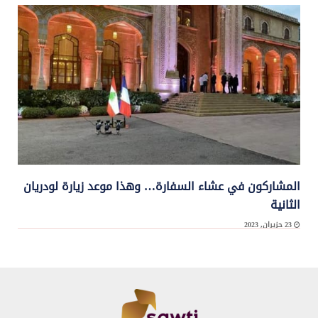
خلال اللقاء الذي جمع عددا من النواب التغييريين بالموفد الفرنسي إلى لبنان جان ايف لو
دريان، علمت ...
المشاركون في عشاء السفارة… وهذا موعد زيارة لودريان
الثانية
23 حزيران, 2023
كتب عمر الراسي في “أخبار اليوم”: لن تحقق زيارة الموفد الرئاسي الفرنسي جان ايف ...