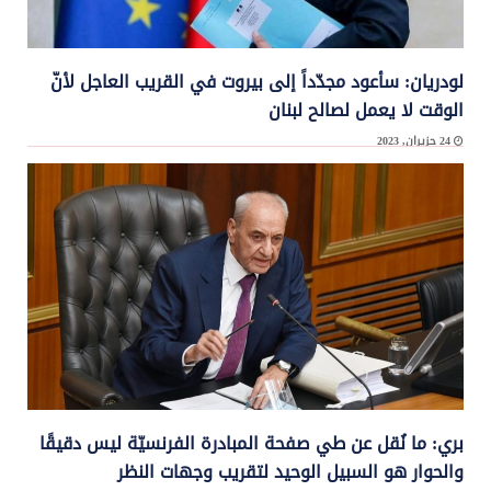
لودريان: سأعود مجدّداً إلى بيروت في القريب العاجل لأنّ
الوقت لا يعمل لصالح لبنان
24 حزيران, 2023
قال الموفد الرئاسي الفرنسي جان إيف لودريان، في بيان، إنّه “بناء على طلب رئيس
الجمهورية، الذي ...
بري: ما نُقل عن طي صفحة المبادرة الفرنسيّة ليس دقيقًا
والحوار هو السبيل الوحيد لتقريب وجهات النظر