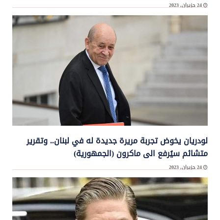
24 حزيران, 2023
أكّد رئيس مجلس النواب نبيه بري، أنّ ما نُقل عن طي صفحة المبادرة الفرنسيّة ليس دقيقًا،
موضحاً أن ...
لودريان يخوض تجربة مريرة جديدة له في لبنان.. وتقرير
متشائم سيُرفع الى ماكرون (الجمهورية)
24 حزيران, 2023
لودريان يخوض تجربة مريرة جديدة له في لبنان.. أكّدت مصادر مطلعة على أجواء مهمّة
الموفد الفرنسي ...