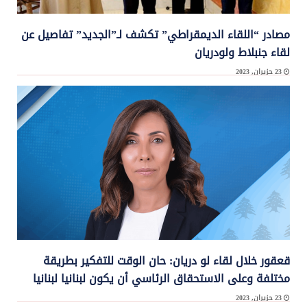
مصادر “اللقاء الديمقراطي” تكشف لـ”الجديد” تفاصيل عن
لقاء جنبلاط ولودريان
23 حزيران, 2023
كشفت مصادر “اللقاء الديمقراطي” لـ”الجديد” انه جرى الحديث خلال لقاء رئيس ...
قعقور خلال لقاء لو دريان: حان الوقت للتفكير بطريقة
مختلفة وعلى الاستحقاق الرئاسي أن يكون لبنانيا لبنانيا
23 حزيران, 2023