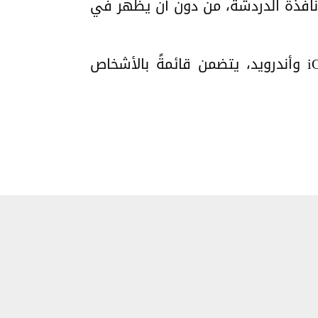
نافذة الدردشة، من دون أن يظهر في
وتشير الخطوة إلى استعداد واتساب لإطلاق قسمٍ جديدٍ لجهات الاتصال في نظامي iOS وأندرويد، يتضمن قائمةً بالأشخاص