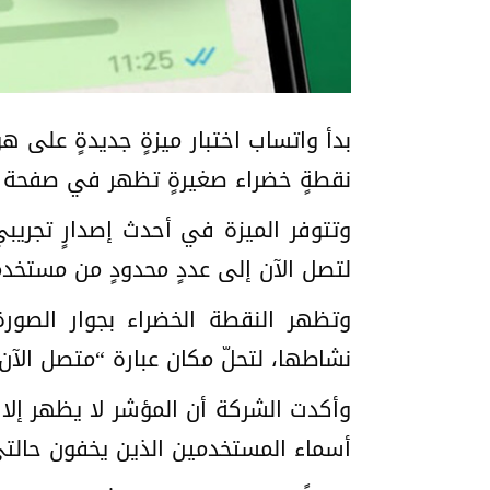
بدأ واتساب اختبار ميزةٍ جديدةٍ على 
نقطةٍ خضراء صغيرةٍ تظهر في صفحة 
لتصل الآن إلى عددٍ محدودٍ من مستخدمي 
وتظهر النقطة الخضراء بجوار الصور
نشاطها، لتحلّ مكان عبارة “متصل الآن Online” بطريقةٍ أبسط داخل صفحة معلومات الدردش
وأكدت الشركة أن المؤشر لا يظهر إلا 
أسماء المستخدمين الذين يخفون حالتي