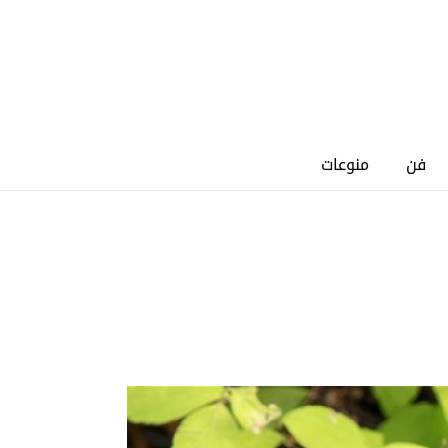
فن
منوعات