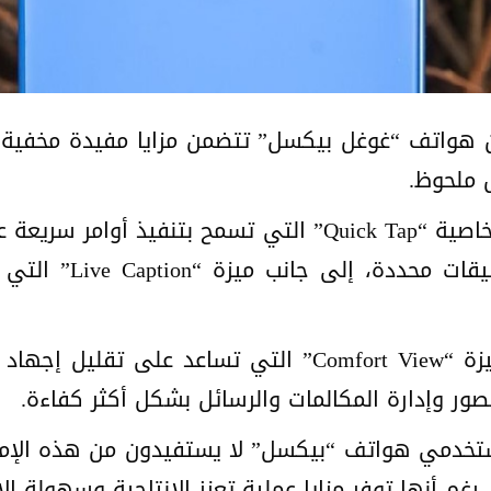
هواتف “غوغل بيكسل” تتضمن مزايا مفيدة مخفية ض
 ملحوظ.
وأوضح التقرير أن من أبرز هذه المزايا خاصية “Quick Tap” ال
التقاط صورة للشاشة 
كذلك، تشمل الأدوات الأقل شهرة ميزة “Comfort View” الت
ور وإدارة المكالمات والرسائل بشكل أكثر كفاءة.
 مستخدمي هواتف “بيكسل” لا يستفيدون من هذه الإمكا
رغم أنها توفر مزايا عملية تعزز الإنتاجية وسهولة ال