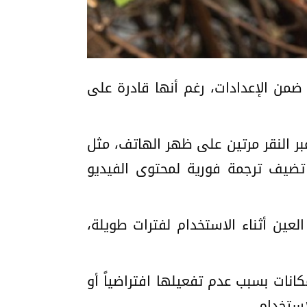
من الإعدادات، رغم أنها قادرة على
تي تسمح بتنفيذ أوامر سريعة عبر النقر مرتين على ظهر الهاتف، مثل
أو تشغيل تطبيقات محددة، إلى جانب ميزة “Live Caption” التي تضيف ترجمة فورية لمحتوى الفيديو
ي تساعد على تقليل إجهاد العين أثناء الاستخدام لفترات طويلة،
نات بسبب عدم تفعيلها افتراضياً أو
استخدام.