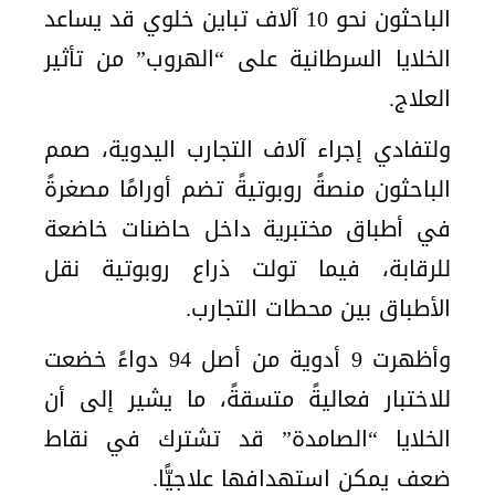
الباحثون نحو 10 آلاف تباين خلوي قد يساعد
الخلايا السرطانية على “الهروب” من تأثير
العلاج.
ولتفادي إجراء آلاف التجارب اليدوية، صمم
الباحثون منصةً روبوتيةً تضم أورامًا مصغرةً
في أطباق مختبرية داخل حاضنات خاضعة
للرقابة، فيما تولت ذراع روبوتية نقل
الأطباق بين محطات التجارب.
وأظهرت 9 أدوية من أصل 94 دواءً خضعت
للاختبار فعاليةً متسقةً، ما يشير إلى أن
الخلايا “الصامدة” قد تشترك في نقاط
ضعف يمكن استهدافها علاجيًّا.