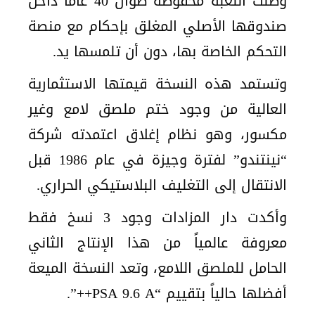
وظلت اللعبة محفوظة طوال 40 عاماً داخل
صندوقها الأصلي المغلق بإحكام مع منصة
التحكم الخاصة بها، دون أن تلمسها يد.
وتستمد هذه النسخة قيمتها الاستثمارية
العالية من وجود ختم ملصق لامع وغير
مكسور، وهو نظام إغلاق اعتمدته شركة
“نينتندو” لفترة وجيزة في عام 1986 قبل
الانتقال إلى التغليف البلاستيكي الحراري.
وأكدت دار المزادات وجود 3 نسخ فقط
معروفة عالمياً من هذا الإنتاج الثاني
الحامل للملصق اللامع، وتعد النسخة الميعة
أفضلها حالياً بتقييم “PSA 9.6 A++”.