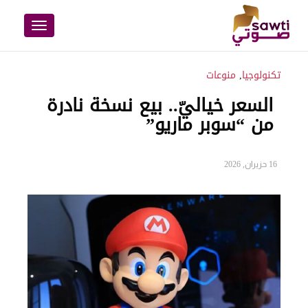
Toggle
navigation
تكنولوجيا
,
منوعات
السعر خياليّ.. بيع نسخة نادرة
من “سوبر ماريو”
16 حزيران, 2026