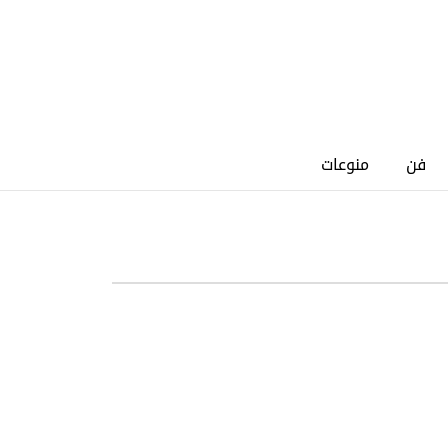
فن
منوعات