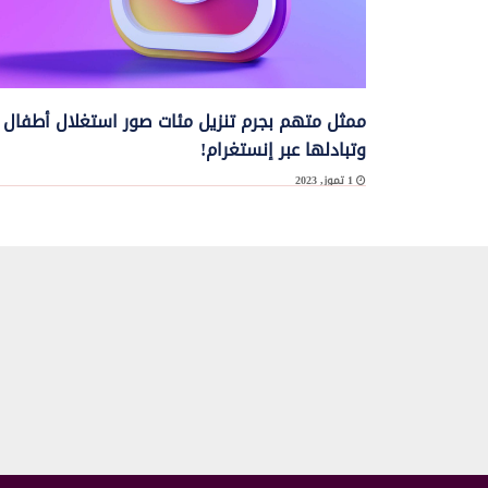
ممثل متهم بجرم تنزيل مئات صور استغلال أطفال
وتبادلها عبر إنستغرام!
1 تموز, 2023
نجا الممثل الذي ظهر كممثل إضافي في فيلم Netflix’s Bridgerton 
الأولى عام ...