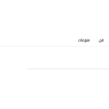
فن
منوعات