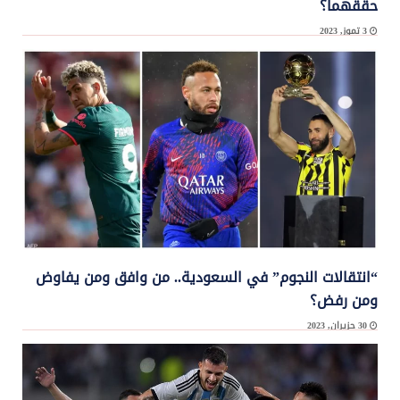
حقّقهما؟
3 تموز, 2023
تابع الاتحاد اللبناني لألعاب القوى تنفيذ روزنامة نشاطاته لسنة 2023 ، ونظم لقاء بألعاب القوى
في ...
“انتقالات النجوم” في السعودية.. من وافق ومن يفاوض
ومن رفض؟
30 حزيران, 2023
تستمر الأنباء حول “صيف الانتقالات الساخن” إلى السعودية، مع اتفاق نجمين عالميين ...