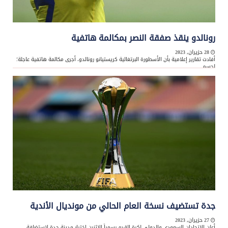
رونالدو ينقذ صفقة النصر بمكالمة هاتفية
28 حزيران, 2023
أفادت تقارير إعلامية بأن الأسطورة البرتغالية كريستيانو رونالدو، أجرى مكالمة هاتفية عاجلة؛
لحسم ...
جدة تستضيف نسخة العام الحالي من مونديال الأندية
27 حزيران, 2023
أعلن الاتحادان السعودي والدولي لكرة القدم رسمياً الإثنين اختيار مدينة جدة لاستضافة