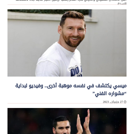
النسخة ...
ميسي يكتشف في نفسه موهبة أخرى.. وفيديو لبداية
“مشواره الفني”
27 حزيران, 2023
يبدو أن ليونيل ميسي ليس بارعا فقط في كرة القدم، بل اكتشف موهبة جديدة كانت مخبأة
لديه: التمثيل. ...