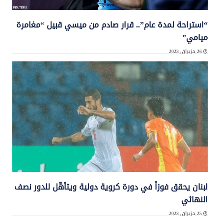
“استراحة لمدة عام”.. قرار صادم من ميسي قبيل “مغامرة
ميامي”
26 حزيران, 2023
كشف تقرير لصحيفة “ميرور” البريطانية أن أسطورة كرة القدم ليونيل ميسي سيحصل على ...
لبنان يحقق فوزاً في دورة كروية دولية ويتأهّل للدور نصف
النهائي
25 حزيران, 2023