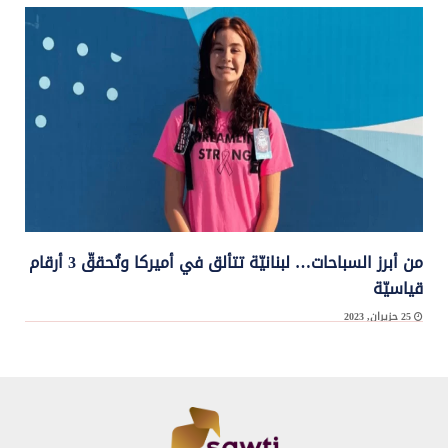
حقّق منتخب لبنان لكرة القدم فوزاً ثانياً على بوتان 4 – 1 (الشوط الاول 4 – 0) بعد ...
من أبرز السباحات… لبنانيّة تتألق في أميركا وتُحققّ 3 أرقام
قياسيّة
25 حزيران, 2023
تواصل سباحة منتخب لبنان الأميركية – اللبنانية الأصل لوري عواد، خطواتها بثبات في البطولات
...