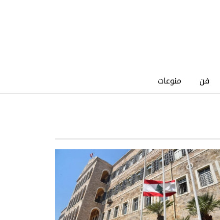
فن
منوعات