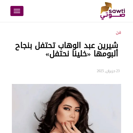
Toggle
navigation
فن
شيرين عبد الوهاب تحتفل بنجاح
ألبومها «خلينا نحتفل»
23 حزيران, 2025