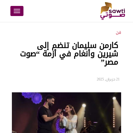
Toggle
navigation
فن
كارمن سليمان تنضم إلى
شيرين وأنغام في أزمة “صوت
مصر”
21 حزيران, 2025