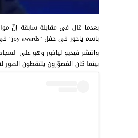
بعدما قال في مقابلة سابقة إنّ مواق
باسم ياخور في حفل “joy awards” في الممكلة العربيّة السعوديّة.
وانتشر فيديو لياخور وهو على السجادة 
بينما كان المُصوّرون يلتقطون الصور له. (