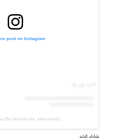
his post on Instagram
by Elie Merheb (@_eliemerheb)
شارك الخبر: