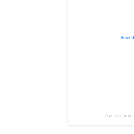
View t
A post shared 