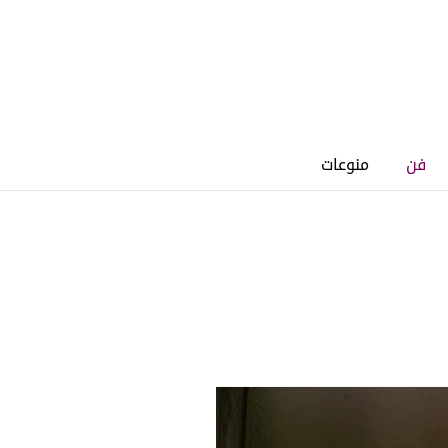
فن
منوعات