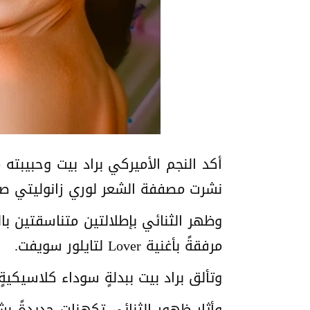
أكد النجم الأميركي براد بيت وحبيبته
نشرت مصففة الشعر لوري زانوليتي صو
وظهر الثنائي بإطلالتين متناسقتين بال
مرفقةً بأغنية Lover لتايلور سويفت.
وتألق براد بيت ببدلةٍ سوداء كلاسيكيةٍ، فيما
وأثار ظهور الثنائي تكهناتٍ جديدةً