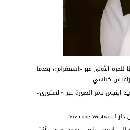
للمرة الأولى عبر «إنستغرام»، بعدما
ترافيس كيلسي.
تعيد إينيس نشر الصورة عبر «الستوري»
Vivie.
ر إلى إينيس بلقب «زوجتي» في أكثر