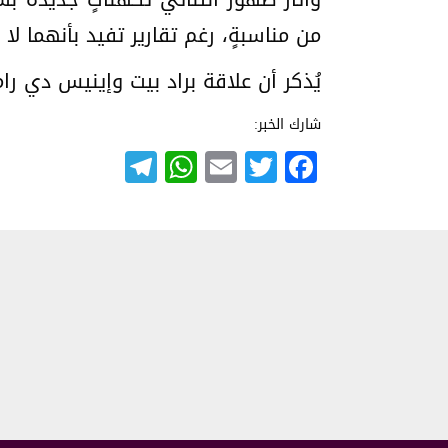
من مناسبةٍ، رغم تقارير تفيد بأنهما لا 
يُذكر أن علاقة براد بيت وإينيس دي رامون بدأت في العام 2022، فيما انتهت إجرا
شارك الخبر:
Telegram
WhatsApp
Email
Twitter
Facebook