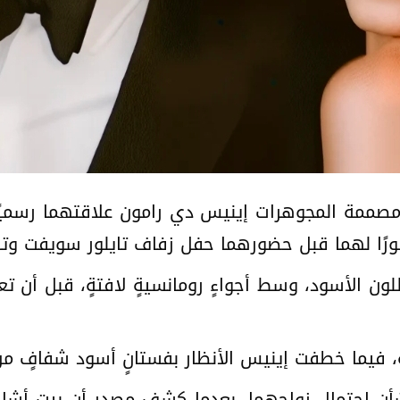
 مصممة المجوهرات إينيس دي رامون علاقتهما رسميًا 
رًا لهما قبل حضورهما حفل زفاف تايلور سويفت و
لون الأسود، وسط أجواءٍ رومانسيةٍ لافتةٍ، قبل أن 
 خطفت إينيس الأنظار بفستانٍ أسود شفافٍ من دار nne Westwood
 بشأن احتمال زواجهما، بعدما كشف مصدر أن بيت أشا