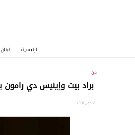
الرئيسية
لبنان
فن
براد بيت وإينيس دي رامون ي
8 تموز, 2026