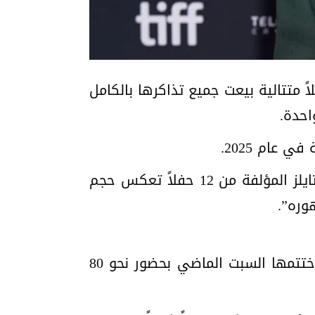
البريطاني هاري ستايلز موسوعة “غينيس” للأرقام القياسية بعد أن قدّم 12 حفلاً متتالية بيعت جميع تذاكرها بالكامل
احدة.
وقال ويل مونفورد، المحكّم في موسوعة “غينيس” للأرقام القياسية: “إن إقامة هاري ستايلز المؤلفة من 12 حفلاً تعكس حجم
وره”.
انطلقت حفلات ستايلز في لندن ضمن جولته “Together, Together” في 12 حزيران/يونيو، واختتمها السبت الماضي بحضور نحو 80