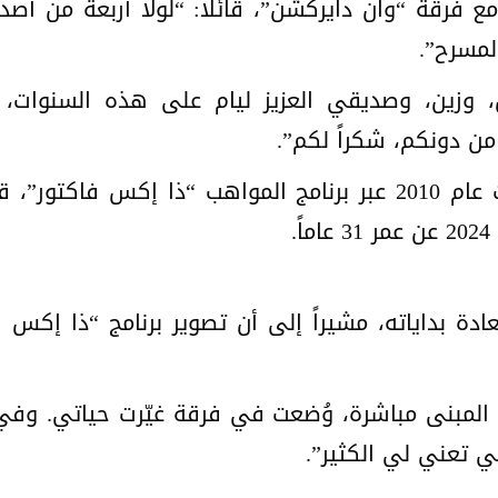
 فرقة “وان دايركشن”، قائلاً: “لولا أربعة من أصدق
لمسرح”.
، وزين، وصديقي العزيز ليام على هذه السنوات، 
ن دونكم، شكراً لكم”.
.
 المبنى مباشرة، وُضعت في فرقة غيّرت حياتي. وفي
ي تعني لي الكثير”.