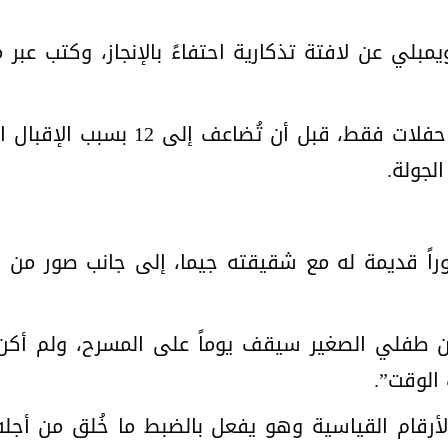
وكان من المقرر أن يحيي ستايلز ست حف
لجولة.
راً قديمة له مع شقيقته جيما، إلى جانب صور من ا
ام 1996 كنت أقول إن طفلي الصغير سيقف يوماً على المسرح
 الوقت”.
أرقام القياسية وهو يفعل بالضبط ما خُلق من أجله،