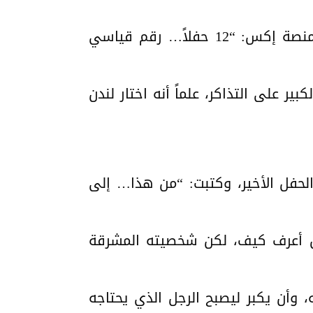
وقبيل الحفل الختامي، كشف ملعب ويمبلي عن لافتة تذكارية احتفاءً بالإنجاز، وكتب عبر منصة إكس: “12 حفلاً… رقم قياسي
لات فقط، قبل أن تُضاعف إلى 12 بسبب الإقبال الكبير على التذاكر، علماً أنه اختار لندن
لحفل الأخير، وكتبت: “من هذا… إلى
، ولم أكن أعرف كيف، لكن شخصيته المشرقة
 وأن يكبر ليصبح الرجل الذي يحتاجه