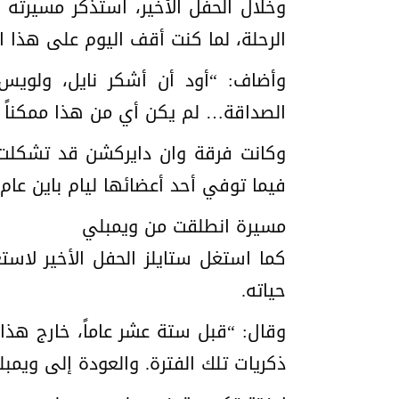
وخلال الحفل الأخير، استذكر مسيرته مع
الرحلة، لما كنت أقف اليوم على هذا ا
وأضاف: “أود أن أشكر نايل، ولويس
الصداقة… لم يكن أي من هذا ممكناً م
فيما توفي أحد أعضائها ليام باين عام 2024 عن عمر 31 عاماً
مسيرة انطلقت من ويمبلي
حياته.
وقال: “قبل ستة عشر عاماً، خارج هذا
ذكريات تلك الفترة. والعودة إلى ويمبل