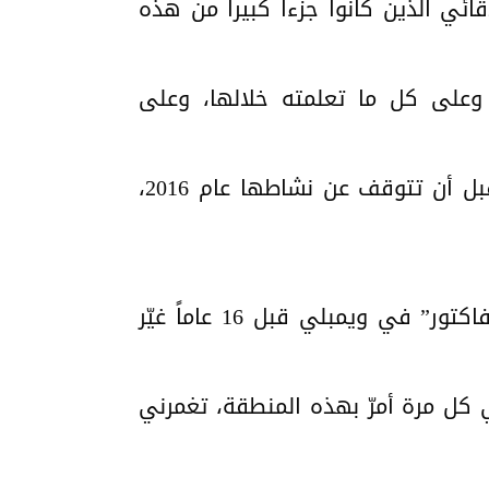
ائي الذين كانوا جزءاً كبيراً من هذه
وعلى كل ما تعلمته خلالها، وعلى
وكانت فرقة وان دايركشن قد تشكلت عام 2010 عبر برنامج المواهب “ذا إكس فاكتور”، قبل أن تتوقف عن نشاطها عام 2016،
كما استغل ستايلز الحفل الأخير لاستعادة بداياته، مشيراً إلى أن تصوير برنامج “ذا إكس فاكتور” في ويمبلي قبل 16 عاماً غيّر
 كل مرة أمرّ بهذه المنطقة، تغمرني