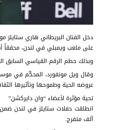
على ملعب ويمبلي في لندن، محققاً أط
وبذلك حطم الرقم القياسي السابق الذي سجّلته فرقة “
عروضه الحية وطموحها وتأثيرها الثقاف
تحية مؤثرة لأعضاء “وان دايركشن”
ألف متفرج.