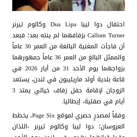
احتفال دوا ليبا Dua Lipa وكالوم تيرنر
Callum Turner بزفافهما لم ينته بعد؛ فبعد
أن فاجأت المغنية البالغة من العمر 30 عاماً
والممثل البالغ من العمر 36 عاماً جمهورهما
بزواجهما يوم الأحد 31 من أيار 2026 في
قاعة بلدية أولد ماريليبون في لندن، يستعد
الزوجان لإقامة حفل زفاف خيالي يمتد 3
أيام في صقلية، إيطاليا.
وفقاً لمصدرٍ حصري لموقع Page Six، يخطط
العروسان؛ دوا ليبا وكالوم تيرنر -اللذان