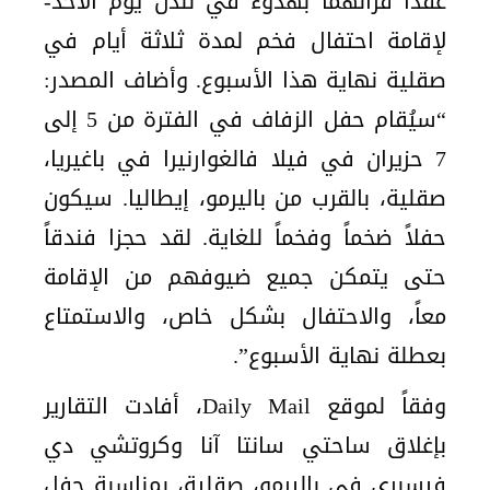
عقدا قرانهما بهدوء في لندن يوم الأحد-
لإقامة احتفال فخم لمدة ثلاثة أيام في
صقلية نهاية هذا الأسبوع. وأضاف المصدر:
“سيُقام حفل الزفاف في الفترة من 5 إلى
7 حزيران في فيلا فالغوارنيرا في باغيريا،
صقلية، بالقرب من باليرمو، إيطاليا. سيكون
حفلاً ضخماً وفخماً للغاية. لقد حجزا فندقاً
حتى يتمكن جميع ضيوفهم من الإقامة
معاً، والاحتفال بشكل خاص، والاستمتاع
بعطلة نهاية الأسبوع”.
وفقاً لموقع Daily Mail، أفادت التقارير
بإغلاق ساحتي سانتا آنا وكروتشي دي
فيسبري في باليرمو، صقلية، بمناسبة حفل