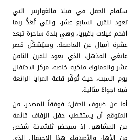
سيُقام الحفل في فيلا فالغوارنيرا التي
تعود للقرن السابع عشر، والتي تُعَدُّ ربما
أفخم فيلات باغيريا، وهي بلدة ساحرة تبعد
عشرة أميال عن العاصمة. وسيُشكِّل قصر
غانغي المذهل، الذي يعود للقرن الثامن
عشر والمملوك ملكية خاصة، مركز الاحتفال
يوم السبت، حيث تُوفِّر قاعة المرايا الرائعة
فيه أجواءً مثالية.
أما عن ضيوف الحفل؛ فوفقاً للمصدر، من
المتوقع أن يستقطب حفل الزفاف قائمة
من المشاهير؛ إذ سيحضر ثلاثمائة شخص
من الأهل والأصدقاء هذا الاحتفال الذي