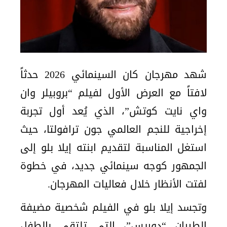
شهد مهرجان كان السينمائي 2026 حدثاً
لافتاً مع العرض الأول لفيلم “بروبيلر وان
واي نايت كوتش”، الذي يُعد أول تجربة
إخراجية للنجم العالمي جون ترافولتا، حيث
استغل المناسبة لتقديم ابنته إيلا بلو إلى
الجمهور كوجه سينمائي جديد، في خطوة
لفتت الأنظار خلال فعاليات المهرجان.
وتجسد إيلا بلو في الفيلم شخصية مضيفة
الطيران “دوريس”، التي تلتقي بالطفل