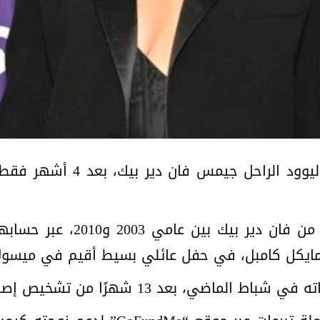
تزوجت هيذر ماكومب، طليقة نج
وكشفت ماكومب، التي كانت متز
يكل كامبل، في حفل عائلي بسيط أقيم في ميسولا بو
ا من تشخيص إصابته بالمرض، عن عمر ناهز 48 عامًا.