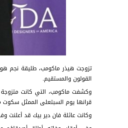
القولون والمستقيم.
قرانها يوم السبتعلى الممثل سكوت ما
وكانت عائلة فان دير بيك قد أعلنت وفاته في شباط الماضي، بعد 13 شهرً