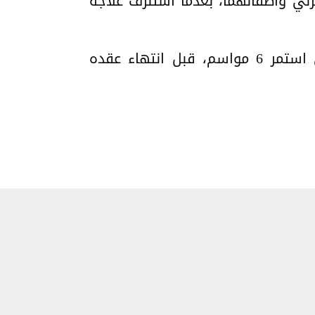
عات عبر موقع “GoFundMe” لدعم زوجته كيمبرلي وأطفالهما، بعدما استنزف علاجه
واشتهر فان دير بيك عام 1998 بدور داوسون ليري في مسلسل “داوسونز كريك”، الذي استمر 6 مواسم، قبل انتهاء عقده