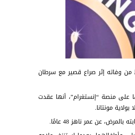
م هوليوود الراحل جيمس فان دير بيك، بعد 4 أشهر فقط من وفاته إثر صراع قصير مع سرطان
وجة من فان دير بيك بين عامي 2003 و2010، عبر حسابها على منصة “إنستغرام”، أنها عقدت
لاية مونتانا.