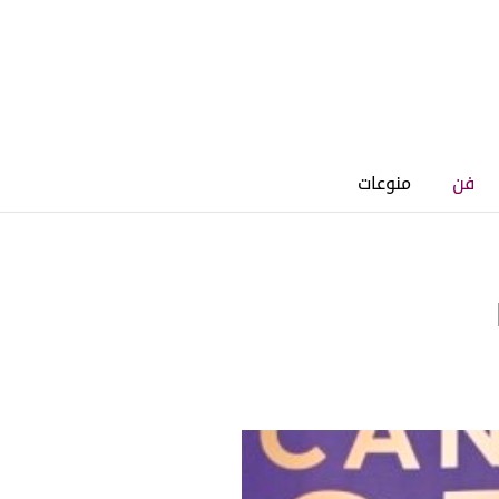
فن
منوعات