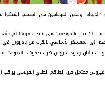
ب “الديوك” وبعض الموظفين في المنتخب اشتكوا م
RMC Spor”، أن العديد من اللاعبين والموظفين في منتخب فرنسا 
هم إلى المعسكر الأساسي بالقرب من بادربورن في أل
ساؤلات بشأن وجود فيروس ضرب صفوف “الديوك”، مش
فيروس محتمل فإن الطاقم الطبي الفرنسي يراقب الو