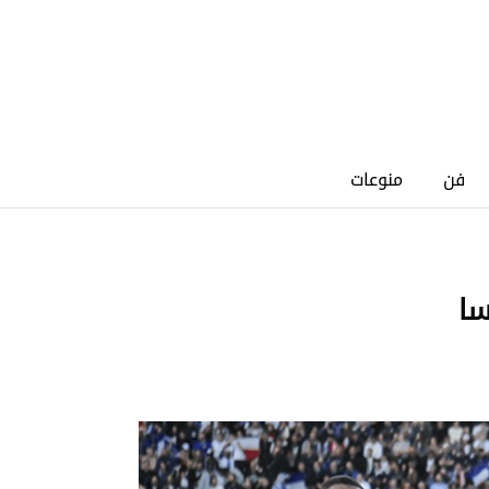
فن
منوعات
سا