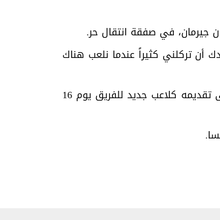
ك أن تركلني كثيراً عندما نلعب هناك
وذكرت تقارير إسبانية، اليوم الأربعاء، أن مسؤولي ريال مدريد اتفقوا مع ممثلي مبابي على تقديمه كلاعب جديد للفريق يوم 16
سا.