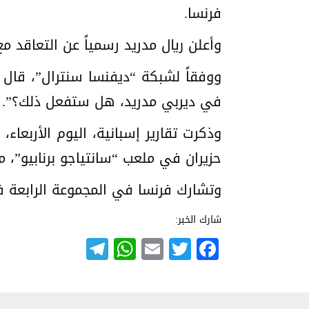
فرنسا.
وأعلن ريال مدريد رسمياً عن التعاقد مع مبابي في 3 حزيران، بعد انتهاء عقده مع باريس سا
ووفقاً لشبكة “ديفنسا سنترال”، قال م
في ديربي مدريد، هل ستفعل ذلك؟”.
حزيران في ملعب “سانتياجو برنابيو”، م
وتشارك فرنسا في المجموعة الرابعة في
شارك الخبر:
Telegram
WhatsApp
Email
Twitter
Facebook