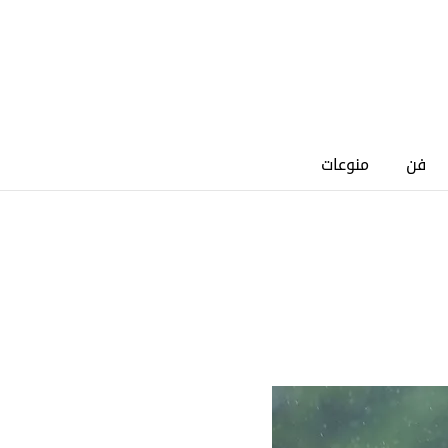
فن
منوعات