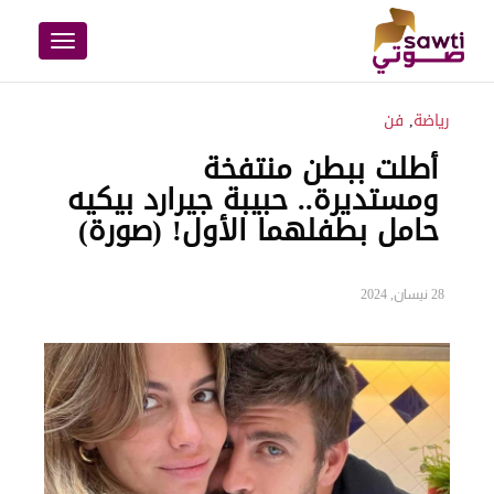
Toggle
navigation
رياضة
,
فن
أطلت ببطن منتفخة
ومستديرة.. حبيبة جيرارد بيكيه
حامل بطفلهما الأول! (صورة)
28 نيسان, 2024