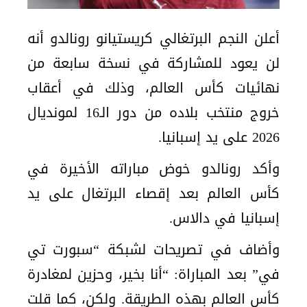
أعلن النجم البرتغالي كريستيانو رونالدو أنه
لن يعود للمشاركة في نسخة سابعة من
نهائيات كأس العالم، وذلك في أعقاب
خروج منتخب بلاده من دور الـ16 لمونديال
2026 على يد إسبانيا.
وأكد رونالدو خوض مباراته الأخيرة في
كأس العالم بعد إقصاء البرتغال على يد
إسبانيا في دالاس.
وأضاف في تصريحات لشبكة “سبورت تي
في” بعد المباراة: “أنا بخير، وحزين لمغادرة
كأس العالم بهذه الطريقة. ولكن، كما قلت