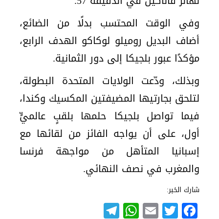
لهانز فاناكين في الدقيقة 57.
وفي الوقت المحتسب بدلًا من الضائع،
أضاف البديل روميلو لوكاكو الهدف الرابع،
مؤكدًا عبور بلجيكا إلى دور الثمانية.
وبذلك، ودّعت الولايات المتحدة البطولة،
لتلحق بجارتيها المضيفتين المكسيك وكندا،
فيما تواصل بلجيكا حلمها بلقبٍ عالميٍّ
أول، على أن يواجه الفائز من لقائها مع
إسبانيا المتأهل من مواجهة فرنسا
والمغرب في نصف النهائي.
شارك الخبر:
Telegram
WhatsApp
Email
Twitter
Facebook