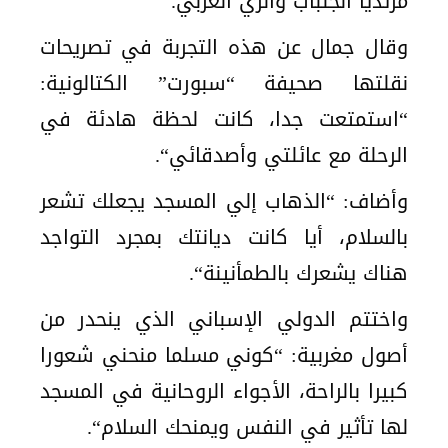
مرتديا الجلباب والزي العربي.
وقال جمال عن هذه التجربة في تصريحات
نقلتها صحيفة “سبورت” الكتالونية:
“استمتعت جدا، كانت لحظة هادئة في
الرحلة مع عائلتي وأصدقائي“.
وأضاف: “الذهاب إلي المسجد يجعلك تشعر
بالسلام، أيا كانت ديانتك بمجرد التواجد
هناك يشعرك بالطمأنينة“.
واختتم الدولي الإسباني الذي ينحدر من
أصول مغربية: “كوني مسلما منحني شعورا
كبيرا بالراحة، الأجواء الروحانية في المسجد
لها تأثير في النفس ويمنحك السلام“.