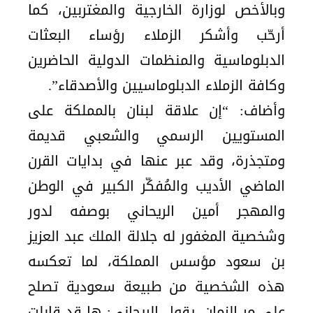
وبالأخص لوزارة الخارجية والمغتربين، كما
أرحّب وأشكر الزملاء رؤساء البعثات
الدبلوماسية والمنظمات الدولية الحاضرين
وكافة الزملاء الدبلوماسيين والأصدقاء”.
وأضاف: “إن علاقة لبنان بالمملكة على
المستویین الرسمي والشعبي قدیمة
ومتجذرة، وقد عبر عنھا في بدایات القرن
الماضي الأدیب والمُفكّر الكبیر في الوطن
والمھجر أمین الریحاني بوصفه لدور
وشخصیة المغفور له جلالة الملك عبد العزیز
بن سعود مؤسس المملكة، لما تعكسه
ھذه الشخصیة من طبیعة سعودیة تصلح
على مر الزمان. یقول الریحاني: ھا قد قابلت