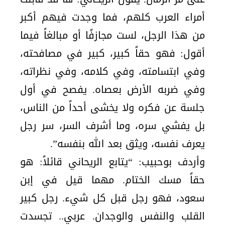
أمراء العرب كلھم، فما وجدت فیھم أكبر
من ھذا الرجل، لست مجازفًا أو مبالغاً فیما
أقول: فھو حقاً كبیر، كبیر في مصافحته،
وفي ابتسامته، وفي كلامه، وفي نظراته،
وفي ضربه الأرض بعصاه. یفصح في أول
جلسة عن فكره ولا یخشى أحداً من الناس،
بل یفشي سره، وما أشرف السر، سر رجل
یعرف نفسه، ویثق بعد ﷲ بنفسه”.
وأردف بوحبيب: “یتابع الریحاني قائلاً: ھو
حقاً مسك الختام. مھما قیل في إبن
سعود، فھو رجل قبل كل شيء. رجل كبیر
القلب والنفس والوجدان. عربي.. تجسدت