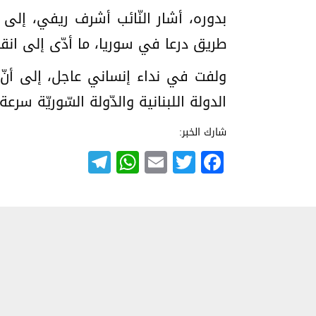
بدوره، أشار النّائب ​أشرف ريفي​، إلى
طريق ​درعا​ في ​سوريا​، ما أدّى إلى ا
ولفت في نداء إنساني عاجل، إلى أنّ “ع
الدولة اللبنانية​ والدّولة السّوريّة سر
شارك الخبر:
Telegram
WhatsApp
Email
Twitter
Facebook