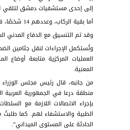
إلى إحدى مستشفيات دمشق لتلقي العل
أما بقية الركاب، وعددهم 14 شخصًا، فقد تعرضوا لإصابات طفيفة اقتصرت على رضوض.
وقد تم التنسيق مع الدفاع المدني ال
وتُستكمل الإجراءات لنقل جثامين الضحا
العمليات المركزية متابعة أوضاع ال
المعنية.
من جانبه، قال رئيس مجلس الوزراء نو
منطقة درعا في الجمهورية العربية ال
بإجراء الاتصالات اللازمة مع السلط
الطبية والاستشفاء لهم. كما طلبتُ 
الحادثة على المستوى الميداني”.