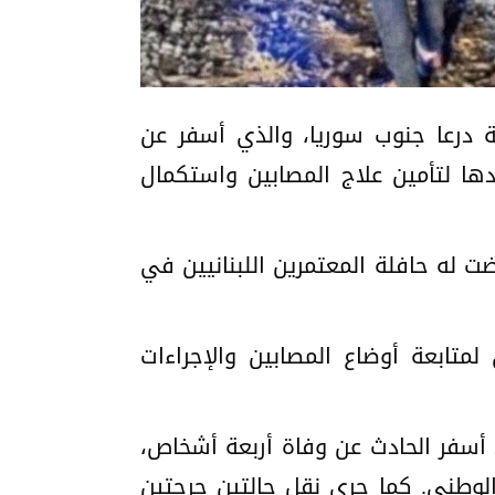
قة درعا جنوب سوريا، والذي أسفر عن
ها لتأمين علاج المصابين واستكمال
ضت له حافلة المعتمرين اللبنانيين في
متابعة أوضاع المصابين والإجراءات
 معظمهم من اللبنانيين، وقد أسفر الحادث عن وفاة أربعة أشخاص،
 العلاج في مشفى درعا الوطني. كما جرى نقل حالتين حرجتين