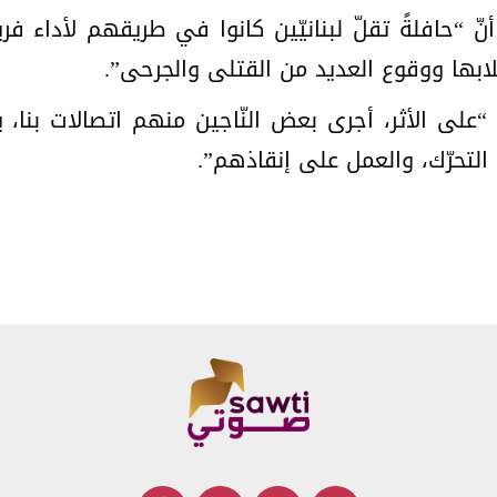
 أنّ “حافلةً تقلّ لبنانيّين كانوا في طريقهم لأداء ف
نقلابها ووقوع العديد من القتلى والجرحى”.
لى الأثر، أجرى بعض النّاجين منهم اتصالات بنا، ين
عة التحرّك، والعمل على إنقاذهم”.