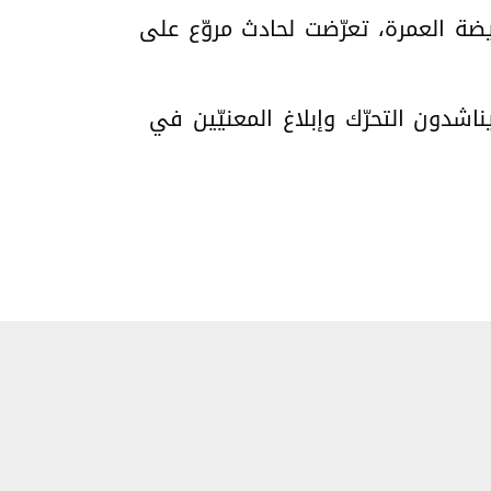
ريضة العمرة، تعرّضت لحادث مروّع على
اشدون التحرّك وإبلاغ المعنيّين في ​