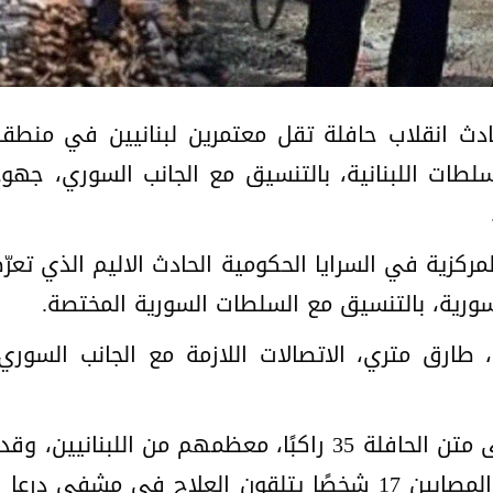
لحادث انقلاب حافلة تقل معتمرين لبنانيين في منط
ات اللبنانية، بالتنسيق مع الجانب السوري، جهود
مركزية في السرايا الحكومية الحادث الاليم الذي تعرّ
سورية، بالتنسيق مع السلطات السورية المختصة.
طارق متري، الاتصالات اللازمة مع الجانب السوري ل
وبحسب المعلومات المتوافرة، كان على متن الحافلة 35 راكبًا،
بينهم السائق الأردني، فيما بلغ عدد المصابين 17 شخصًا يتلقون