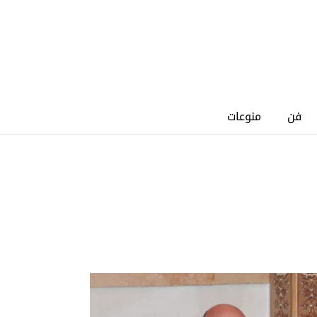
فن
منوعات