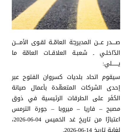
صــــدر عـــن المديريـّـة العامّــة لقـوى الأمــــن
الدّاخلـي ـ شعبـة العلاقــات العامّة ما
يـــــــلي:
سيقوم اتحاد بلديات كسروان الفتوح عبر
إحدى الشركات المتعهّدة بأعمال صيانة
الحُفَر على الطرقات الرئيسية في ذوق
مصبح – فاريا – ميروبا – جورة الترمس
اعتبارًا من تاريخ غد الخميس 04-06-2026،
لغاية تاريخ 14-06-2026.