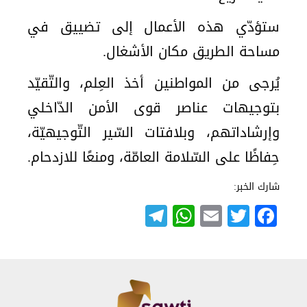
ستؤدّي هذه الأعمال إلى تضييق في
مساحة الطريق مكان الأشغال.
يُرجى من المواطنين أخذ العِلم، والتّقيّد
بتوجيهات عناصر قوى الأمن الدّاخلي
وإرشاداتهم، وبلافتات السّير التّوجيهيّة،
حِفاظًا على السّلامة العامّة، ومنعًا للازدحام.
شارك الخبر:
Telegram
WhatsApp
Email
Twitter
Facebook