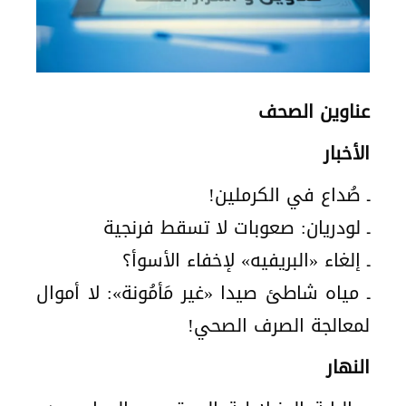
عناوين الصحف
الأخبار
ـ صُداع في الكرملين!
ـ لودريان: صعوبات لا تسقط فرنجية
ـ إلغاء «البريفيه» لإخفاء الأسوأ؟
ـ مياه شاطئ صيدا «غير مَأمُونة»: لا أموال
لمعالجة الصرف الصحي!
النهار