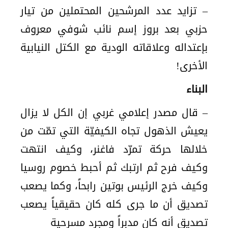
– تزايد عدد المرشحين المحتملين من تيار
حزبي بعد بروز إسم نائب شوفي معروف
بإعتداله وعلاقاته الودية مع الكتل النيابية
الأخرى!
البناء
– قال مصدر إعلامي غربي إن الكل لا يزال
يعيش الذهول تجاه الكيفيّة التي تمّت من
خلالها حركة تمرّد فاغنر، وكيف انتهت
وكيف فرح ثم ارتبك ثم أحبط خصوم روسيا
وكيف خرج الرئيس بوتين رابحاً، وكما يصعب
تصديق أن ما جرى كله كان حقيقياً يصعب
تصديق أنه كان مدبراً ومجرد مسرحية