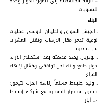
– الراية الجنبلاطية إلى تيمور: الحوار وحده
للتسويات
البناء
ـ الجيش السوري والطيران الروسي: عمليات
نوعية تدمر مقار الإرهاب وتقتل العشرات
من عناصره
ـ لودريان يحدد مهمته بعد استطلاع الآراء:
حوار جامع وبناء لحل توافقي وفعّال لإنهاء
الفراغ
ـ وليد جنبلاط مسلماً رئاسة الحزب لتيمور:
نتمنى استمرار المسيرة مع شركاء إسقاط
17 أيار