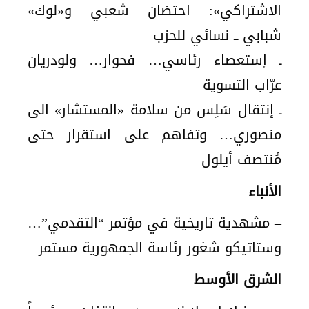
الاشتراكي»: احتضان شعبي و«لوك»
شبابي ــ نسائي للحزب
ـ إستعصاء رئاسي… فحوار… ولودريان
عرّاب التسوية
ـ إنتقال سَلِس من سلامة «المستشار» الى
منصوري… وتفاهم على استقرار حتى
مُنتصف أيلول
الأنباء
– مشهدية تاريخية في مؤتمر “التقدمي”…
وستاتيكو شغور رئاسة الجمهورية مستمر
الشرق الأوسط