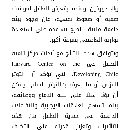
والإندورفين .وعندما يتعرض الطفل لمواقف
صعبة أو ضغوط نفسية، فإن وجود بيئة
داعمة مليئة بالمرح يساعده على استعادة
توازنه العاطفي بسرعة أكبر.
وتتوافق هذه النتائج مع أبحاث مركز تنمية
الطفل في Harvard Center on the
Developing Child، التي تؤكد أن التوتر
المزمن أو ما يعرف بـ”التوتر السام” يمكن
أن يؤثر سلبًا على بنية الدماغ ووظائفه،
بينما تسهم العلاقات الإيجابية والتفاعلات
الداعمة في حماية الطفل من هذه
التأثيرات وتعزيز قدرته على التكيف