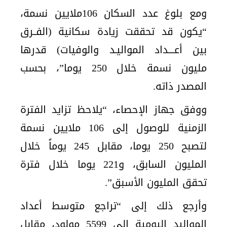
ومع بلوغ عدد السكان 106ملايين نسمة،
“يكون قد تحققت زيادة سكانية (الفــرق
بين أعــــداد المواليـد والوفيات) قدرها
مليون نسمة خلال 250 يوما”، بحسب
المصدر ذاته.
ووفق جهاز الإحصاء، “يلاحظ تزايد الفترة
الزمنية للوصول إلى 106 ملايين نسمة
لتصبح 250 يوما، مقابل 245 يوماً خلال
المليون السابق، و221 يوما خلال فترة
تحقق المليون الأسبق”.
وأرجع ذلك إلى “تراجع متوسط أعداد
المواليد اليومية إلى 5599 مولود، مقابل