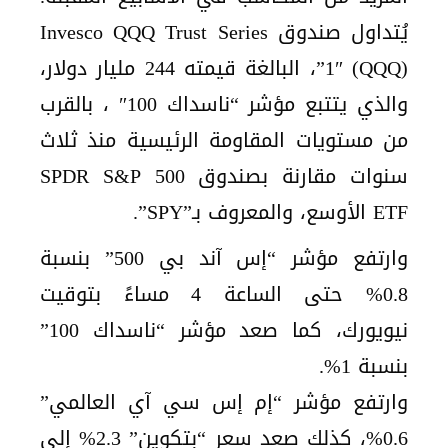
يُتداول صندوق Invesco QQQ Trust Series
1″ (QQQ)”، البالغة قيمته 244 مليار دولار،
والذي يتتبع مؤشر “ناسداك 100″ ، بالقرب
من مستويات المقاومة الرئيسية منذ ثلاث
سنوات مقارنة بصندوق SPDR S&P 500
ETF الأوسع، والمعروف بـ”SPY”.
وارتفع مؤشر “إس آند بي 500” بنسبة
0.8% حتى الساعة 4 مساءً بتوقيت
نيويورك، كما صعد مؤشر “ناسداك 100”
بنسبة 1%.
وارتفع مؤشر “إم إس سي آي العالمي”
0.6%، كذلك صعد سعر “بتكوين” 2.3% إلى