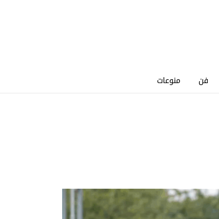
فن
منوعات