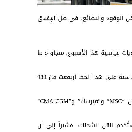
ل الوقود والبضائع، في ظل الإغلاق
ات قياسية هذا الأسبوع، متجاوزة ما
ونقلت “فايننشال تايمز” عن بيانات شركة “كلاركسونز” للأبحاث أن كلفة شحن الحاوية القياسية على هذا الخط ارتفعت من 980
وأشارت الصحيفة إلى أن شركات شحن كبرى، بينها شركة البحر الأبيض المتوسط للشحن “MSC” و”ميرسك” و”CMA-CGM”
ُخدم لنقل الشحنات، مشيراً إلى أن