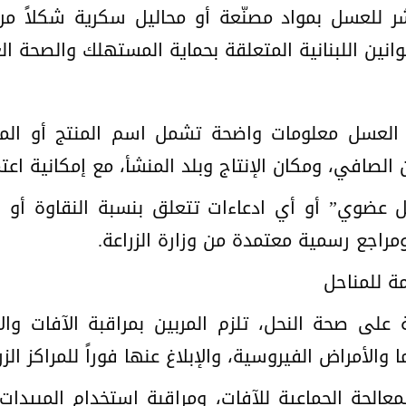
شر للعسل بمواد مصنّعة أو محاليل سكرية شكلاً م
وانين اللبنانية المتعلقة بحماية المستهلك والصحة ال
 العسل معلومات واضحة تشمل اسم المنتج أو الم
الصافي، ومكان الإنتاج وبلد المنشأ، مع إمكانية اعتماد نظ
عضوي” أو أي ادعاءات تتعلق بنسبة النقاوة أو 
مراجع رسمية معتمدة من وزارة الزراعة.
مة للمناحل
ظة على صحة النحل، تلزم المربين بمراقبة الآفات وا
والأمراض الفيروسية، والإبلاغ عنها فوراً للمراكز الز
لجة الجماعية للآفات، ومراقبة استخدام المبيدات ا