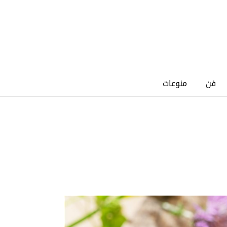
فن
منوعات