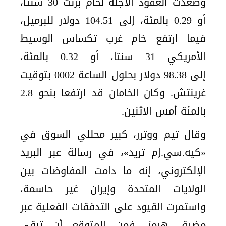
وصعدت العقود الآجلة لخام برنت 30 سنتا،
أو 0.29 بالمئة، إلى 104.51 دولار للبرميل،
فيما ارتفع خام غرب تكساس الوسيط
الأمريكي 31 سنتا، أو 0.32 بالمئة،
إلى 98.38 دولار بحلول الساعة 0002 بتوقيت
غرينتش. وكان الخامان قد ارتفعا بنحو 2.8
بالمئة أمس الاثنين.
وقال تيم ووترر، كبير محللي السوق في
«كيه.سي.إم تريد»، في رسالة عبر البريد
الإلكتروني، إنه ما دامت المفاوضات بين
الولايات المتحدة وإيران غير حاسمة،
واستمرت القيود على التدفقات الفعلية عبر
مضيق هرمز، فمن المتوقع أن تبقى