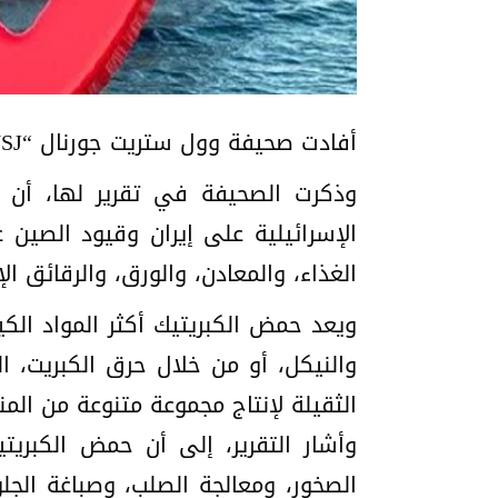
أفادت صحيفة وول ستريت جورنال “WSJ”، بأن غلق مضيق هرمز أدى لمنع وصول جزء كبير من إمدادات الكبريت للأسواق.
الإسرائيلية على إيران وقيود الصين 
الغذاء، والمعادن، والورق، والرقائق الإ
ويعد حمض الكبريتيك أكثر المواد الكي
والنيكل، أو من خلال حرق الكبريت، ا
الثقيلة لإنتاج مجموعة متنوعة من المن
وأشار التقرير، إلى أن حمض الكبري
الصخور، ومعالجة الصلب، وصباغة الج