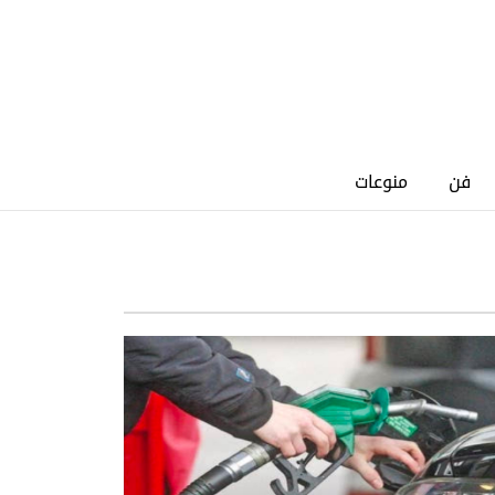
فن
منوعات