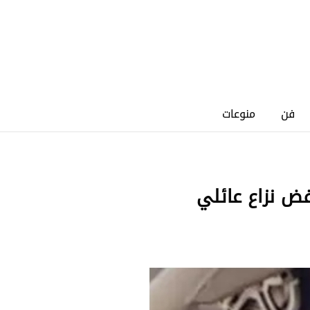
فن
منوعات
فض نزاع عائلي