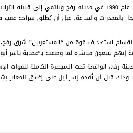
ويُشار إلى أن ياسر أبو شباب، المولود عام 1990 في مدينة رفح وين
ينها الاتجار بالمخدرات والسرقة، قبل أن يُطلق سراحه ع
 القسام استهداف قوة من “المستعربين” شرق رفح، ت
مة إنهم يتبعون مباشرة لما وصفته بـ”عصابة ياسر أبو
ة رفح، الواقعة تحت السيطرة الكاملة للقوات الإسر
 وذلك قبل أن تُقدم إسرائيل على إغلاق المعابر بش