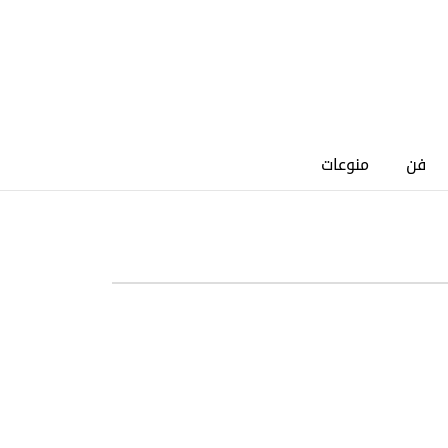
فن
منوعات