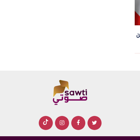
ن
قبل