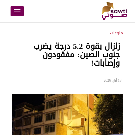
Toggle
navigation
منوعات
زلزال بقوة 5.2 درجة يضرب
جنوب الصين: مفقودون
وإصابات!
18 أيار, 2026